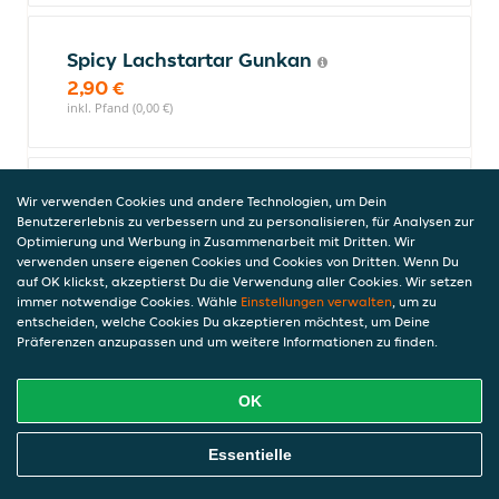
Spicy Lachstartar Gunkan
2,90 €
inkl. Pfand (0,00 €)
Ikura Lachskaviar Gunkan
Wir verwenden Cookies und andere Technologien, um Dein
Benutzererlebnis zu verbessern und zu personalisieren, für Analysen zur
3,20 €
Optimierung und Werbung in Zusammenarbeit mit Dritten. Wir
inkl. Pfand (0,00 €)
verwenden unsere eigenen Cookies und Cookies von Dritten. Wenn Du
auf OK klickst, akzeptierst Du die Verwendung aller Cookies. Wir setzen
immer notwendige Cookies. Wähle
Einstellungen verwalten
, um zu
entscheiden, welche Cookies Du akzeptieren möchtest, um Deine
Sashimi
Präferenzen anzupassen und um weitere Informationen zu finden.
Es werden jeweils 5 Stück serviert.
OK
Ibudai Sashimi
Online Essen Bestellen
Essentielle
mit Butterfisch