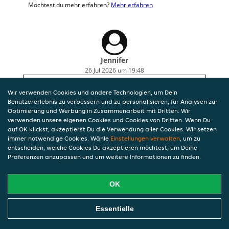
Möchtest du mehr erfahren?
Mehr erfahren
Jennifer
26 Jul 2026 um 19:48
Bestes Sushi im Umkreis! Auch die Ramen sind
Wir verwenden Cookies und andere Technologien, um Dein
einfach nur fantastisch. Netter Besitzer
Benutzererlebnis zu verbessern und zu personalisieren, für Analysen zur
Optimierung und Werbung in Zusammenarbeit mit Dritten. Wir
verwenden unsere eigenen Cookies und Cookies von Dritten. Wenn Du
auf OK klickst, akzeptierst Du die Verwendung aller Cookies. Wir setzen
immer notwendige Cookies. Wähle
Einstellungen verwalten
, um zu
entscheiden, welche Cookies Du akzeptieren möchtest, um Deine
Präferenzen anzupassen und um weitere Informationen zu finden.
OK
Essentielle